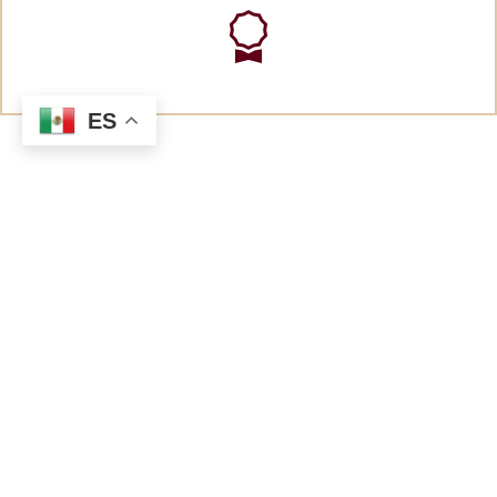
ES
Medallero